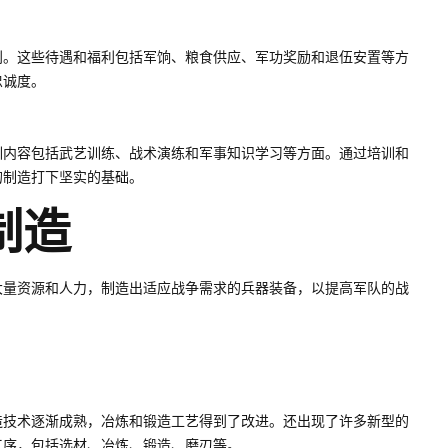
利。这些待遇和福利包括军饷、粮食供应、军功奖励和退伍安置等方
忠诚度。
训内容包括武艺训练、战术演练和军事知识学习等方面。通过培训和
的制造打下坚实的基础。
制造
大量资源和人力，制造出适应战争需求的兵器装备，以提高军队的战
造技术逐渐成熟，冶炼和锻造工艺得到了改进。还出现了许多新型的
工序，包括选材、冶炼、锻造、磨刃等。